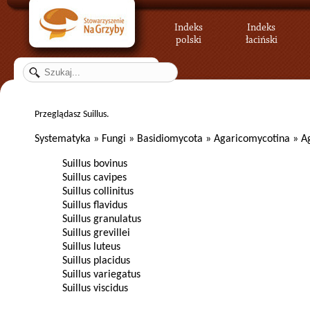
Indeks
Indeks
polski
łaciński
Przeglądasz Suillus.
Systematyka
»
Fungi
»
Basidiomycota
»
Agaricomycotina
»
A
Suillus bovinus
Suillus cavipes
Suillus collinitus
Suillus flavidus
Suillus granulatus
Suillus grevillei
Suillus luteus
Suillus placidus
Suillus variegatus
Suillus viscidus