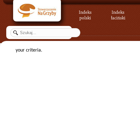
Indeks
Indeks
polski
łaciński
your criteria.