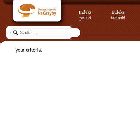
Indeks
Indeks
polski
łaciński
your criteria.