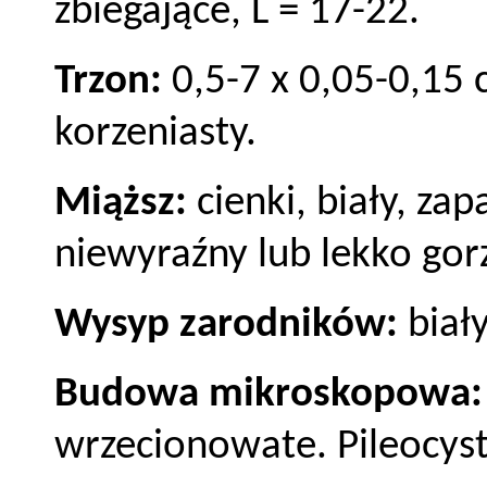
zbiegające, L = 17-22.
Trzon:
0,5-7 x 0,05-0,15 
korzeniasty.
Miąższ:
cienki, biały, za
niewyraźny lub lekko gor
Wysyp zarodników:
biały
Budowa mikroskopowa
wrzecionowate. Pileocyst