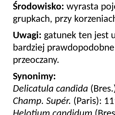
Środowisko:
wyrasta poj
grupkach, przy korzeniac
Uwagi:
gatunek ten jest 
bardziej prawdopodobne 
przeoczany.
Synonimy:
Delicatula candida
(Bres.
Champ. Supér.
(Paris): 1
Helotium candidum
(Bres