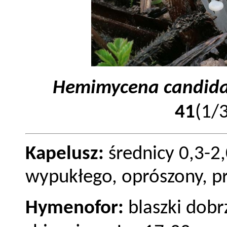
Hemimycena candid
41
(1/
Kapelusz:
średnicy
0,3-2
wypukłego, oprószony, pr
Hymenofor
:
blaszki dobr