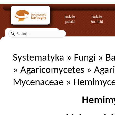
Indeks
Indeks
polski
łaciński
Systematyka
»
Fungi
»
Ba
»
Agaricomycetes
»
Agar
Mycenaceae
»
Hemimyc
Hemimy