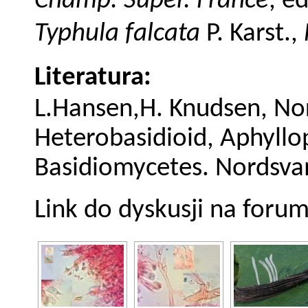
Champ. Supér. France
, e
Typhula falcata
P. Karst.,
Literatura:
L.Hansen,H. Knudsen, No
Heterobasidioid, Aphyll
Basidiomycetes. Nordsv
Link do dyskusji na foru