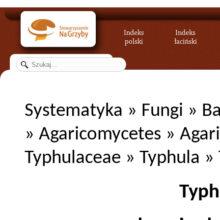
Indeks
Indeks
polski
łaciński
Systematyka
»
Fungi
»
Ba
»
Agaricomycetes
»
Agar
Typhulaceae
»
Typhula
» 
Typh